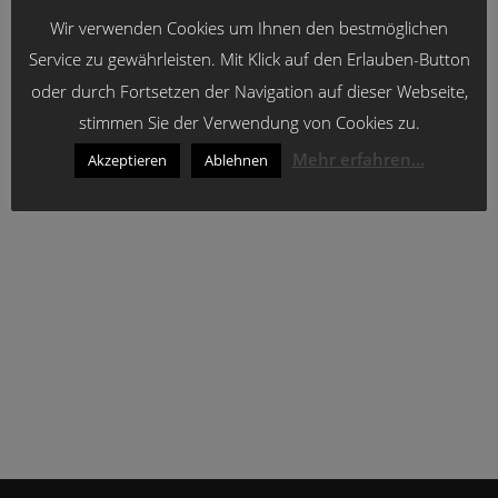
19
u
s
Kreisschützenfest Amt Balve
h
Wir verwenden Cookies um Ihnen den bestmöglichen
t
m
t
a
Service zu gewährleisten. Mit Klick auf den Erlauben-Button
w
e
l
ä
oder durch Fortsetzen der Navigation auf dieser Webseite,
t
n
Heute
Vorherige
Nächste
h
stimmen Sie der Verwendung von Cookies zu.
Veranstaltungen
Veranstaltungen
u
-
l
n
Mehr erfahren...
N
Akzeptieren
Ablehnen
e
Kalender abonnieren
g
a
n
A
v
n
.
i
s
g
i
c
a
h
t
t
i
e
o
n
n
-
N
a
v