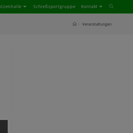
ützenhalle
Schießsportgruppe
Kontakt
Toggle
website
search
>
Veranstaltungen