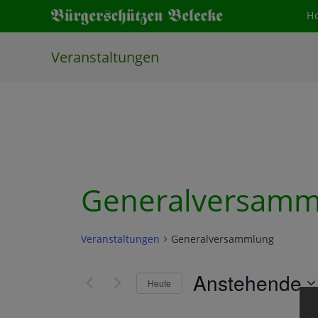
Zum
H
Inhalt
springen
Veranstaltungen
Generalversamm
Veranstaltungen
Generalversammlung
Anstehende
Heute
D