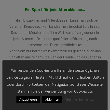
Ein Sport für jede Altersklasse...
In allen Disziplinen und Altersklassen kann man sich bei
Vereins-, Kreis-, Bezirks-, Landesmeisterschaft bis hin zur
Deutschen Meisterschaft im Wettkampf vergleichen. In
jeder Altersstufe ist eine qualifizierte Förderung nach
Interesse und Talent gewährleistet.
Aber nicht nur harter Wettkampffleiß ist gefragt, auch das
Schießen aus reinem Spaß an der Freude und das Leben in
einem Verein kommt nicht zu kurz. Neben dem reinen
Schießsport gibt es besonders für Jugendliche die
Wir verwenden Cookies um Ihnen den bestmöglichen
Möglichkeit zur Teilnahme an Veranstaltungen der
Service zu gewährleisten. Mit Klick auf den Erlauben-Button
Dachverbände.
oder durch Fortsetzen der Navigation auf dieser Webseite,
Trainingslager, Zeltlager, Ferienfreizeiten und Tagesfahrten
stimmen Sie der Verwendung von Cookies zu.
stehen ebenso auf dem Programm.
Mehr erfahren...
Akzeptieren
Ablehnen
Unsere Trainingszeiten: